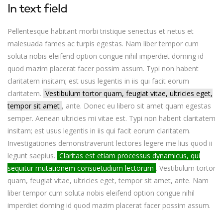
In text field
Pellentesque habitant morbi tristique senectus et netus et
malesuada fames ac turpis egestas. Nam liber tempor cum
soluta nobis eleifend option congue nihil imperdiet doming id
quod mazim placerat facer possim assum. Typi non habent
claritatem insitam; est usus legentis in iis qui facit eorum
claritatem.
Vestibulum tortor quam, feugiat vitae, ultricies eget,
tempor sit amet
, ante. Donec eu libero sit amet quam egestas
semper. Aenean ultricies mi vitae est. Typi non habent claritatem
insitam; est usus legentis in iis qui facit eorum claritatem.
Investigationes demonstraverunt lectores legere me lius quod ii
legunt saepius.
Claritas est etiam processus dynamicus, qui
sequitur mutationem consuetudium lectorum
. Vestibulum tortor
quam, feugiat vitae, ultricies eget, tempor sit amet, ante. Nam
liber tempor cum soluta nobis eleifend option congue nihil
imperdiet doming id quod mazim placerat facer possim assum.