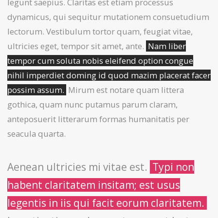
legunt saepius. Claritas est etiam processus
dynamicus, qui sequitur mutationem consuetudium
lectorum. Vestibulum tortor quam, feugiat vitae,
ultricies eget, tempor sit amet, ante.
Nam liber
tempor cum soluta nobis eleifend option congue
nihil imperdiet doming id quod mazim placerat facer
possim assum.
Mirum est notare quam littera
gothica, quam nunc putamus parum claram,
anteposuerit litterarum formas humanitatis per
seacula quarta.
Aenean ultricies mi vitae est.
Typi non
habent claritatem insitam; est usus
legentis in iis qui facit eorum claritatem.