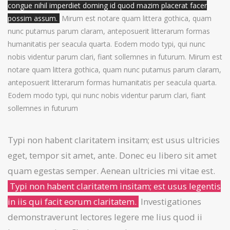
congue nihil imperdiet doming id quod mazim placerat facer
possim assum.
Mirum est notare quam littera gothica, quam
nunc putamus parum claram, anteposuerit litterarum formas
humanitatis per seacula quarta. Eodem modo typi, qui nunc
nobis videntur parum clari, fiant sollemnes in futurum. Mirum est
notare quam littera gothica, quam nunc putamus parum claram,
anteposuerit litterarum formas humanitatis per seacula quarta.
Eodem modo typi, qui nunc nobis videntur parum clari, fiant
sollemnes in futurum
Typi non habent claritatem insitam; est usus ultricies
eget, tempor sit amet, ante. Donec eu libero sit amet
quam egestas semper. Aenean ultricies mi vitae est.
Typi non habent claritatem insitam; est usus legentis
in iis qui facit eorum claritatem.
Investigationes
demonstraverunt lectores legere me lius quod ii