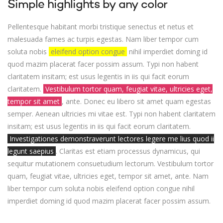
Simple highlights by any color
Pellentesque habitant morbi tristique senectus et netus et
malesuada fames ac turpis egestas. Nam liber tempor cum
soluta nobis
eleifend option congue
nihil imperdiet doming id
quod mazim placerat facer possim assum. Typi non habent
claritatem insitam; est usus legentis in iis qui facit eorum
claritatem.
Vestibulum tortor quam, feugiat vitae, ultricies eget,
tempor sit amet
, ante. Donec eu libero sit amet quam egestas
semper. Aenean ultricies mi vitae est. Typi non habent claritatem
insitam; est usus legentis in iis qui facit eorum claritatem.
Investigationes demonstraverunt lectores legere me lius quod ii
legunt saepius
. Claritas est etiam processus dynamicus, qui
sequitur mutationem consuetudium lectorum. Vestibulum tortor
quam, feugiat vitae, ultricies eget, tempor sit amet, ante. Nam
liber tempor cum soluta nobis eleifend option congue nihil
imperdiet doming id quod mazim placerat facer possim assum.