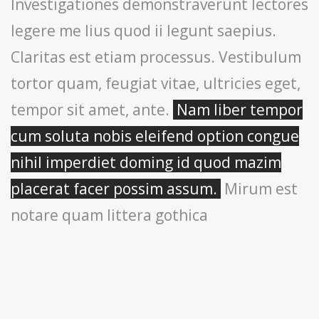
Investigationes demonstraverunt lectores
legere me lius quod ii legunt saepius.
Claritas est etiam processus. Vestibulum
tortor quam, feugiat vitae, ultricies eget,
tempor sit amet, ante.
Nam liber tempor
cum soluta nobis eleifend option congue
nihil imperdiet doming id quod mazim
placerat facer possim assum.
Mirum est
notare quam littera gothica