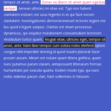
tempor sit amet, ante.
Donec eu libero sit amet quam egestas
semper
. Aenean ultricies mi vitae est. Typi non habent
claritatem insitam; est usus legentis in iis qui facit eorum
claritatem. Investigationes demonstraverunt lectores legere me
lius quod ii legunt saepius. Claritas est etiam processus
dynamicus, qui sequitur mutationem consuetudium lectorum.
Vestibulum tortor quam,
feugiat vitae, ultricies eget, tempor sit
amet, ante. Nam liber tempor cum soluta nobis eleifend
option
congue nihil imperdiet doming id quod mazim placerat facer
possim assum. Mirum est notare quam littera gothica, quam
nunc putamus parum claram, anteposuerit litterarum formas
humanitatis per seacula quarta. Eodem modo typi, qui nunc
nobis videntur parum clari, fiant sollemnes in futurum.